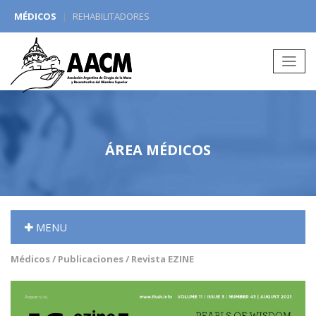
MÉDICOS
|
REHABILITADORES
Redes Sociales:
ÁREA MÉDICOS
MENU
Médicos / Publicaciones / Revista EZINE